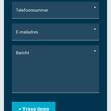
*
*
*
» Vraag demo