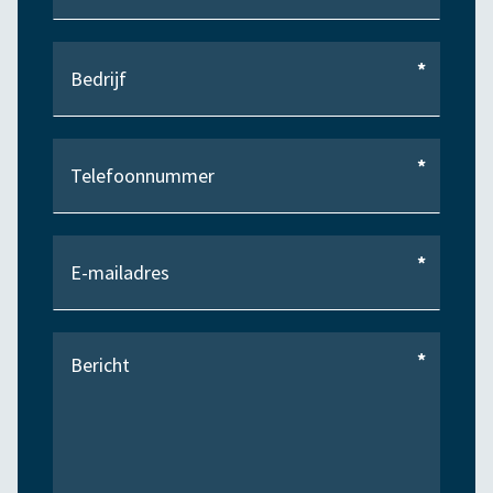
*
*
*
*